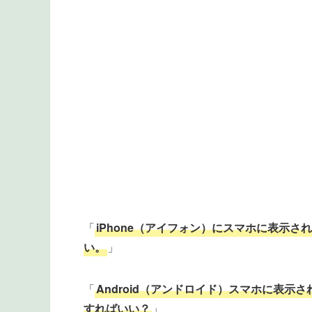
「
iPhone（アイフォン）にスマホに表示
い。
」
「
Android（アンドロイド）スマホに表
すればいい？
」