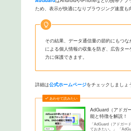
AdGuard
はAndroidやiPhoneなどの
ため、表示が快適になりブラウジング速度も
その結果、データ通信量の節約にもつな
による個人情報の収集を防ぎ、広告ター
力に保護できます。
詳細は
公式ホームページ
をチェックしましょ
あわせて読みたい
AdGuard（ア
能と特徴を解説！
「AdGuard（アド
ておきたい。」 「Ad