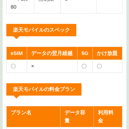
80
楽天モバイルのスペック
eSIM
データの翌月繰越
5G
かけ放題
〇
×
〇
〇
楽天モバイルの料金プラン
プラン名
データ容
利用料
量
金