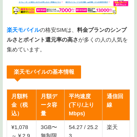
楽天モバイル
の格安SIMは、
料金プランのシンプ
ルさとポイント還元率の高さ
が多くの人の人気を
集めています。
楽天モバイルの基本情報
月額料
月額デ
平均速度
通信回
金（税
ータ容
(下り/上り
線
込）
量
Mbps)
¥1,078
3GB〜
54.27 / 25.2
楽天
～￥2,9
無制限
3