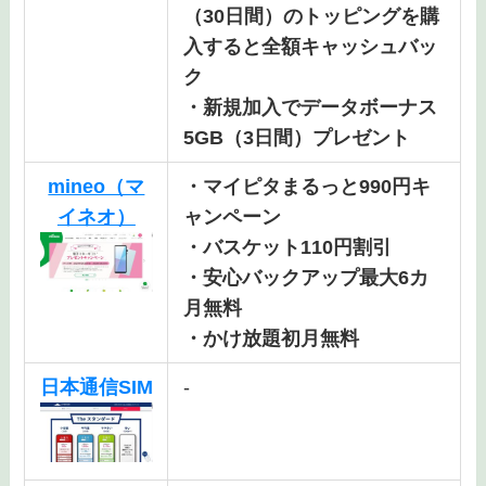
（30日間）のトッピングを購
入すると全額キャッシュバッ
ク
・新規加入でデータボーナス
5GB（3日間）プレゼント
mineo（マ
・マイピタまるっと990円キ
イネオ）
ャンペーン
・バスケット110円割引
・安心バックアップ最大6カ
月無料
・かけ放題初月無料
日本通信SIM
‐