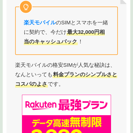
中でも
中古スマホと格安SIMを活
用すれば、快適にスマホの機能が
監修者
利用できるうえに本体料金と月額
料金が大幅に節約可能
です
楽天モバイル
のSIMとスマホを一緒
に契約で、今だけ
最大32,000円相
当のキャッシュバック
！
楽天モバイルの格安SIMが人気な秘訣は、