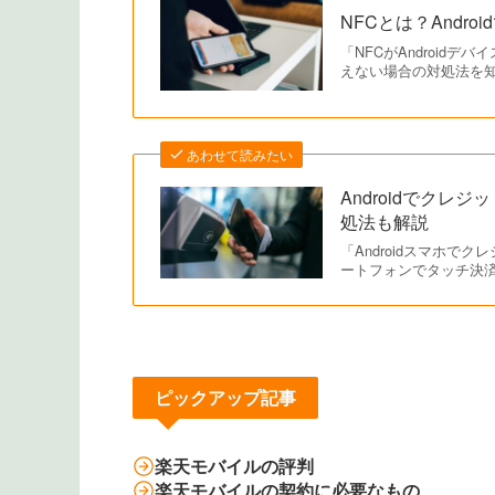
NFCとは？Andr
「NFCがAndroid
えない場合の対処法を
あわせて読みたい
Androidでク
処法も解説
「Androidスマホ
ートフォンでタッチ決
ピックアップ記事
楽天モバイルの評判
楽天モバイルの契約に必要なもの